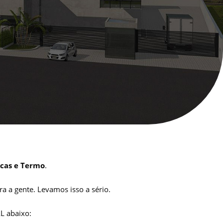
icas e Termo
.
 a gente. Levamos isso a sério.
L abaixo: