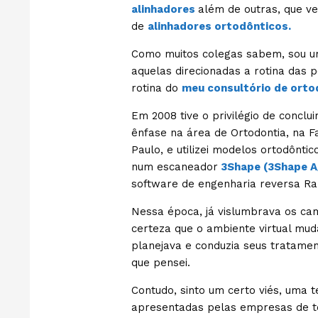
alinhadores
além de outras, que ve
de
alinhadores ortodônticos.
Como muitos colegas sabem, sou u
aquelas direcionadas a rotina das
rotina do
meu consultório de orto
Em 2008 tive o privilégio de concl
ênfase na área de Ortodontia, na F
Paulo, e utilizei modelos ortodôntic
num escaneador
3Shape (3Shape A
software de engenharia reversa Rap
Nessa época, já vislumbrava os ca
certeza que o ambiente virtual mud
planejava e conduzia seus tratamen
que pensei.
Contudo, sinto um certo viés, uma 
apresentadas pelas empresas de te