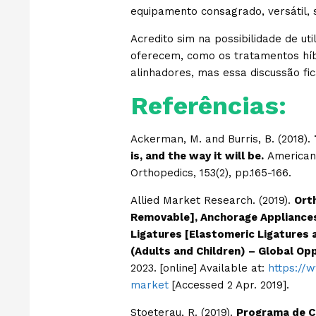
equipamento consagrado, versátil,
Acredito sim na possibilidade de ut
oferecem, como os tratamentos híb
alinhadores, mas essa discussão fi
Referências:
Ackerman, M. and Burris, B. (2018).
is, and the way it will be.
American 
Orthopedics, 153(2), pp.165-166.
Allied Market Research. (2019).
Ort
Removable], Anchorage Appliances
Ligatures [Elastomeric Ligatures 
(Adults and Children) – Global Op
2023. [online] Available at:
https://
market
[Accessed 2 Apr. 2019].
Stoeterau, R. (2019).
Programa de Co