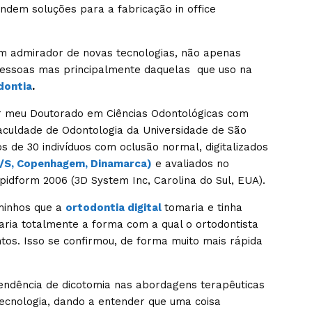
ndem soluções para a fabricação in office
m admirador de novas tecnologias, não apenas
 pessoas mas principalmente daquelas que uso na
dontia
.
uir meu Doutorado em Ciências Odontológicas com
aculdade de Odontologia da Universidade de São
os de 30 indivíduos com oclusão normal, digitalizados
/S, Copenhagem, Dinamarca)
e avaliados no
idform 2006 (3D System Inc, Carolina do Sul, EUA).
minhos que a
ortodontia digital
tomaria e tinha
aria totalmente a forma com a qual o ortodontista
tos. Isso se confirmou, de forma muito mais rápida
tendência de dicotomia nas abordagens terapêuticas
cnologia, dando a entender que uma coisa