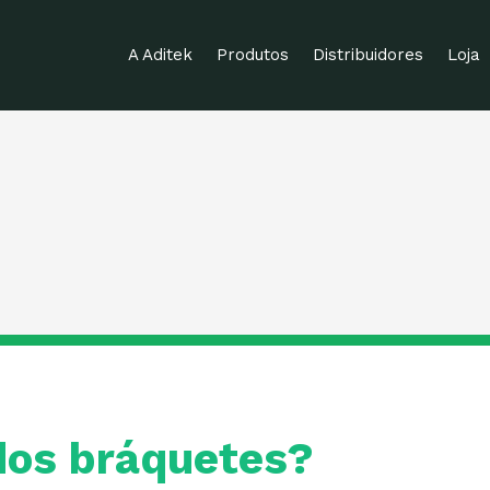
A Aditek
Produtos
Distribuidores
Loja
dos bráquetes?