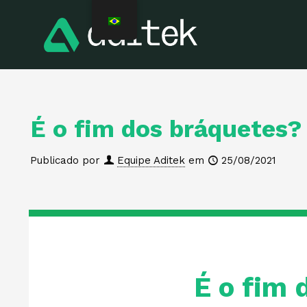
É o fim dos bráquetes?
Publicado por
Equipe Aditek
em
25/08/2021
É o fim 