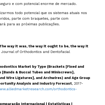
 seguro e com potencial enorme de mercado.
ilizarmos todo potencial que os sistemas atuais nos
ridos, parte com braquetes, parte com
cará para as próximas publicações.
The way it was, the way it ought to be, the way it
Journal of Orthodontics and Dentofacial
hodontics Market by Type (Brackets [Fixed and
 [Bands & Buccal Tubes and Miniscrews],
and Wire Ligatures], and Archwires) and Age Group
portunity Analysis and Industry Forecast
, 2017-
www.alliedmarketresearch.com/orthodontics-
mparação Internacional | Estatísticas |