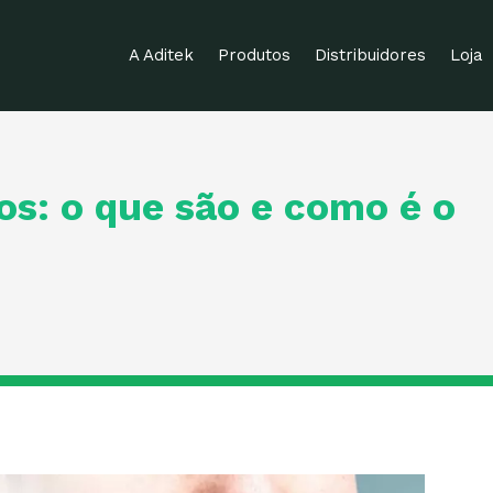
A Aditek
Produtos
Distribuidores
Loja
os: o que são e como é o