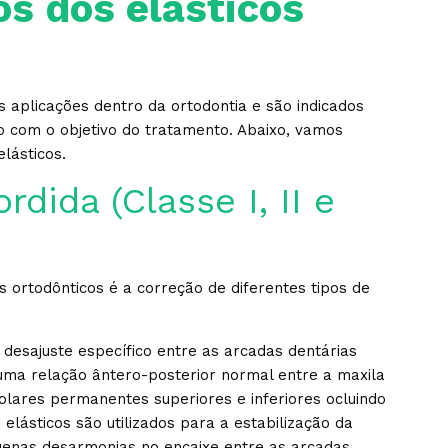
os dos elásticos
s aplicações dentro da ortodontia e são indicados
do com o objetivo do tratamento. Abaixo, vamos
lásticos.
dida (Classe I, II e
s ortodônticos é a correção de diferentes tipos de
 desajuste específico entre as arcadas dentárias
á uma relação ântero-posterior normal entre a maxila
lares permanentes superiores e inferiores ocluindo
elásticos são utilizados para a estabilização da
quenas desarmonias no encaixe entre as arcadas.