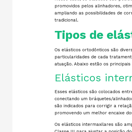
promovidos pelos alinhadores, otim
ampliando as possibilidades de co
tradicional.
Tipos de elás
Os elásticos ortodônticos são dive
particularidades de cada tratament
atuação. Abaixo estão os principais 
Elásticos inter
Esses elásticos são colocados entre
conectando um bráquetes/alinhador 
são indicados para corrigir a relaçã
promovendo
um melhor encaixe do
Os elásticos intermaxilares são am
Classe III para ajustar a posição d