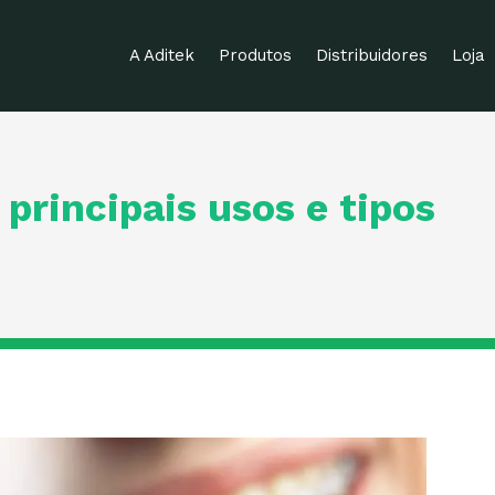
A Aditek
Produtos
Distribuidores
Loja
 principais usos e tipos