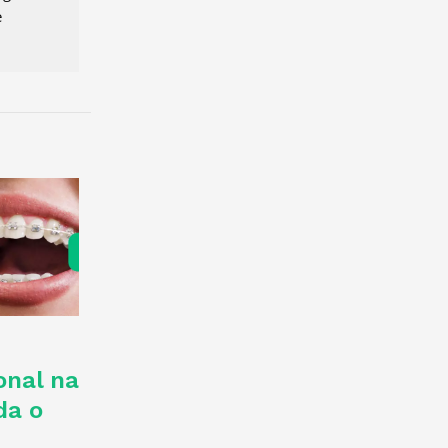
e
onal na
da o