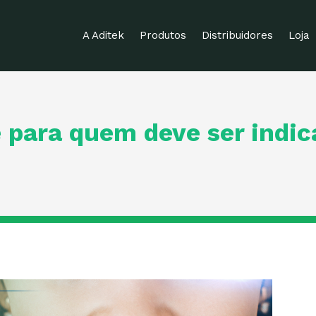
A Aditek
Produtos
Distribuidores
Loja
e para quem deve ser indi