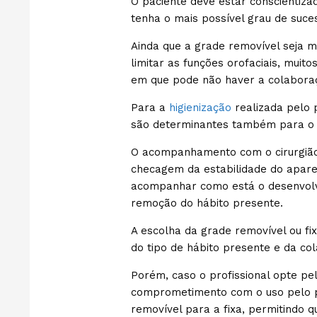
O paciente deve estar conscientiz
tenha o mais possível grau de suces
Ainda que a grade removível seja m
limitar as funções orofaciais, muitos
em que pode não haver a colaboraç
Para a
higienização
realizada pelo 
são determinantes também para o a
O acompanhamento com o cirurgião
checagem da estabilidade do apare
acompanhar como está o desenvolv
remoção do hábito presente.
A escolha da grade removível ou f
do tipo de hábito presente e da co
Porém, caso o profissional opte pe
comprometimento com o uso pelo p
removível para a fixa, permitindo q