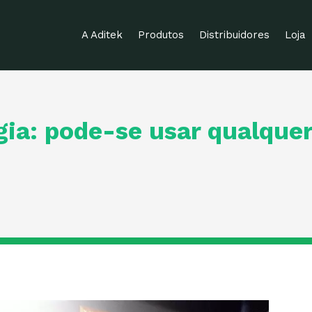
A Aditek
Produtos
Distribuidores
Loja
ia: pode-se usar qualque