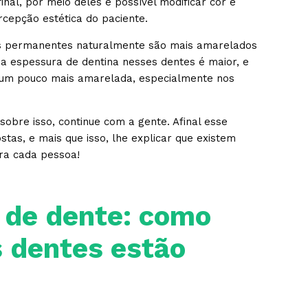
nal, por meio deles é possível modificar cor e
cepção estética do paciente.
s permanentes naturalmente são mais amarelados
e a espessura de dentina nesses dentes é maior, e
 um pouco mais amarelada, especialmente nos
obre isso, continue com a gente. Afinal esse
tas, e mais que isso, lhe explicar que existem
ra cada pessoa!
r de dente: como
s dentes estão