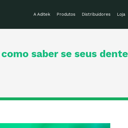
A Aditek
Produtos
Distribuidores
Loja
: como saber se seus dent